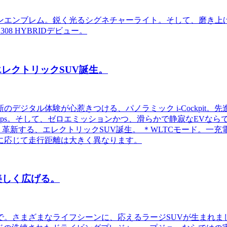
ンエンブレム。鋭く光るシグネチャーライト。そして、磨き上
8 HYBRIDデビュー。
る、エレクトリックSUV誕生。
デジタル体験が心惹きつける、パノラミック i-Cockpit。
214ps。そして、ゼロエミッションかつ、滑らかで静寂なEV
美しく革新する、エレクトリックSUV誕生。 ＊WLTCモード
に応じて走行距離は大きく異なります。
を、美しく広げる。
で。さまざまなライフシーンに、応えるラージSUVが生まれま