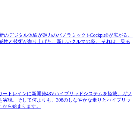
ジタル体験が魅力のパノラミック i-Cockpit®が広がる。
感性と技術が創り上げた、新しいクルマの姿。 それは、乗る
ワートレインに新開発48Vハイブリッドシステムを搭載。ガソ
費を実現。そして何よりも、308のしなやかな走りとハイブリッ
こから始まります。