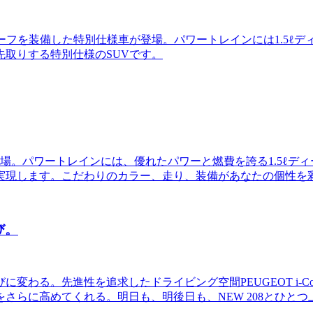
ルーフを装備した特別仕様車が登場。パワートレインには1.5
取りする特別仕様のSUVです。
登場。パワートレインには、優れたパワーと燃費を誇る1.5ℓデ
実現します。こだわりのカラー、走り、装備があなたの個性を
び。
わる。先進性を追求したドライビング空間PEUGEOT i-Co
さらに高めてくれる。明日も、明後日も、NEW 208とひとつ