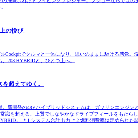
イブリッドの洗練されたドライビングプレジャー。プジョーならで
を。
とつ上の悦び。
-Cockpitでクルマと一体になり、思いのままに駆ける感覚
08 HYBRIDと、ひとつ上へ。
クラスを超えてゆく。
新登場。新開発の48Vハイブリッドシステムは、ガソリンエンジン
UVの常識を超える、上質でしなやかなドライブフィールをもたらします
 HYBRID。 ＊1 システム合計出力 ＊2 燃料消費率は定め