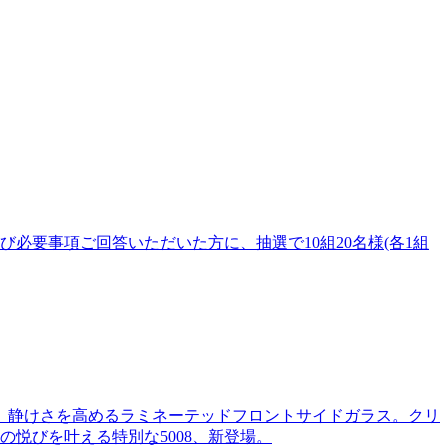
必要事項ご回答いただいた方に、抽選で10組20名様(各1組
、静けさを高めるラミネーテッドフロントサイドガラス。クリ
悦びを叶える特別な5008、新登場。