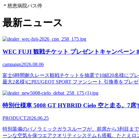
＊慈恵病院バス停
最新ニュース
WEC FUJI 観戦チケット プレゼントキャンペーン 8/6(
campaign
2026.08.06
富士6時間耐久レース観戦チケットを抽選で10組20名様にプ
最大2名様)にPEUGEOT SPORT ファンシート 引換券をプ
特別仕様車 5008 GT HYBRID Cielo 空と走る
PRODUCT
2026.06.25
特別装備のパノラミックガラスルーフが、前席から3列目ま
ーンな空気を保つエアクオリティシステムも搭載。たとえロン