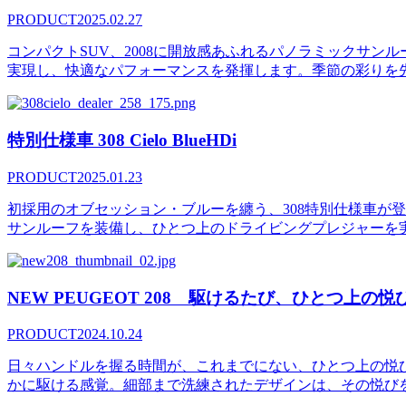
PRODUCT
2025.02.27
コンパクトSUV、2008に開放感あふれるパノラミックサン
実現し、快適なパフォーマンスを発揮します。季節の彩りを先
特別仕様車 308 Cielo BlueHDi
PRODUCT
2025.01.23
初採用のオブセッション・ブルーを纏う、308特別仕様車が
サンルーフを装備し、ひとつ上のドライビングプレジャーを
NEW PEUGEOT 208 駆けるたび、ひとつ上の悦
PRODUCT
2024.10.24
日々ハンドルを握る時間が、これまでにない、ひとつ上の悦びに変
かに駆ける感覚。細部まで洗練されたデザインは、その悦びを