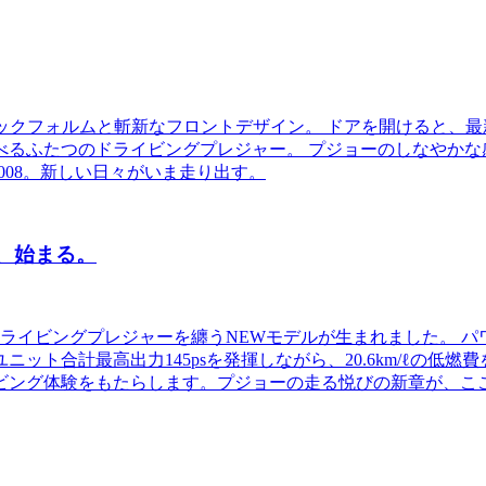
フォルムと斬新なフロントデザイン。 ドアを開けると、最新のデ
るふたつのドライビングプレジャー。 プジョーのしなやかな
008。新しい日々がいま走り出す。
びが、始まる。
ドライビングプレジャーを纏うNEWモデルが生まれました。 パ
ト合計最高出力145psを発揮しながら、20.6km/ℓの低燃
ビング体験をもたらします。プジョーの走る悦びの新章が、こ