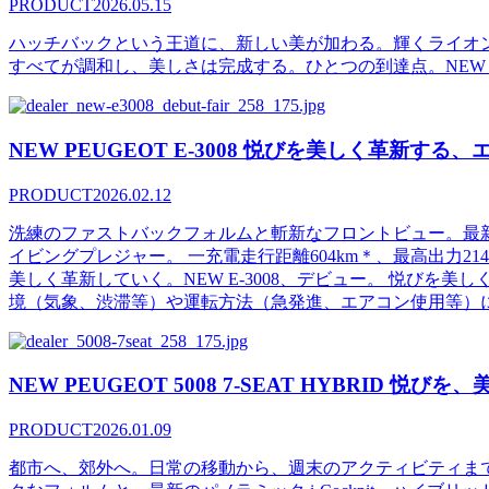
PRODUCT
2026.05.15
ハッチバックという王道に、新しい美が加わる。輝くライオ
すべてが調和し、美しさは完成する。ひとつの到達点。NEW 30
NEW PEUGEOT E-3008 悦びを美しく革新す
PRODUCT
2026.02.12
洗練のファストバックフォルムと斬新なフロントビュー。最新の
イビングプレジャー。 一充電走行距離604km＊、最高出力
美しく革新していく。NEW E-3008、デビュー。 悦びを
境（気象、渋滞等）や運転方法（急発進、エアコン使用等）
NEW PEUGEOT 5008 7-SEAT HYBRID 悦び
PRODUCT
2026.01.09
都市へ、郊外へ。日常の移動から、週末のアクティビティま