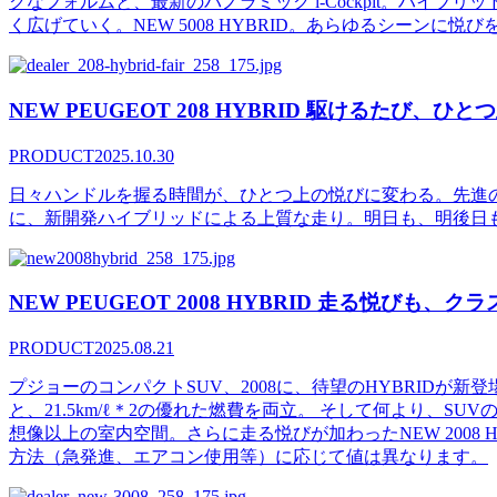
クなフォルムと、最新のパノラミック i-Cockpit。ハ
く広げていく。NEW 5008 HYBRID。あらゆるシーンに悦び
NEW PEUGEOT 208 HYBRID 駆けるたび、ひ
PRODUCT
2025.10.30
日々ハンドルを握る時間が、ひとつ上の悦びに変わる。先進のi
に、新開発ハイブリッドによる上質な走り。明日も、明後日も、2
NEW PEUGEOT 2008 HYBRID 走る悦びも、
PRODUCT
2025.08.21
プジョーのコンパクトSUV、2008に、待望のHYBRIDが
と、21.5km/ℓ＊2の優れた燃費を両立。 そして何より、S
想像以上の室内空間。さらに走る悦びが加わったNEW 2008
方法（急発進、エアコン使用等）に応じて値は異なります。