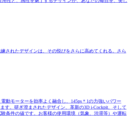
はの実用性と、感性を魅了するデザインが、あなたの毎日を、美し
。洗練されたデザインは、その悦びをさらに高めてくれる。さら
と電動モーターを効率よく融合し、145ps＊1の力強いパワー
。研ぎ澄まされたデザイン、革新の3D i-Cockpit、そして
られた試験条件の値です。お客様の使用環境（気象、渋滞等）や運転