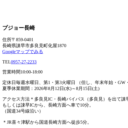
プジョー長崎
住所
〒859-0401
長崎県諌早市多良見町化屋1870
Googleマップでみる
TEL
0957-27-2233
営業時間
10:00-18:00
定休日
毎週水曜日、第1・第3火曜日 （但し、年末年始・G
夏季休業期間：2026年8月12日(水)～8月15日(土)
アクセス方法
＊多良見IC・長崎バイパス（多良見）を出て諌
もしくは諌早ICから、長崎方面へ車で10分。
（国道34号線沿い）
＊JR喜々津駅から国道長崎方面へ徒歩5分。