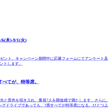
木)-9/1(火)
レゼント。キャンペーン期間中に応募フォームにてアンケート及び
レゼントします。
。7席すべてが、特等席。
で光と景色を招き入れ、乗員7人を開放感で満たします。さらに
グドライブであっても、7席すべてが特等席になる。ひとつ上の