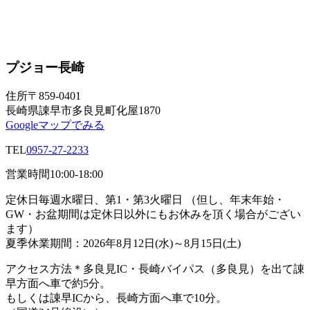
プジョー長崎
住所
〒859-0401
長崎県諌早市多良見町化屋1870
Googleマップでみる
TEL
0957-27-2233
営業時間
10:00-18:00
定休日
毎週水曜日、第1・第3火曜日 （但し、年末年始・
GW・お盆期間は定休日以外にもお休みを頂く場合がござい
ます）
夏季休業期間：2026年8月12日(水)～8月15日(土)
アクセス方法
＊多良見IC・長崎バイパス（多良見）を出て諌
早方面へ車で約5分。
もしくは諌早ICから、長崎方面へ車で10分。