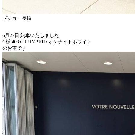
プジョー長崎
6月27日 納車いたしました
C様 408 GT HYBRID オケナイトホワイト
のお車です