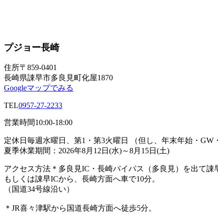
プジョー長崎
住所
〒859-0401
長崎県諌早市多良見町化屋1870
Googleマップでみる
TEL
0957-27-2233
営業時間
10:00-18:00
定休日
毎週水曜日、第1・第3火曜日 （但し、年末年始・G
夏季休業期間：2026年8月12日(水)～8月15日(土)
アクセス方法
＊多良見IC・長崎バイパス（多良見）を出て諌
もしくは諌早ICから、長崎方面へ車で10分。
（国道34号線沿い）
＊JR喜々津駅から国道長崎方面へ徒歩5分。