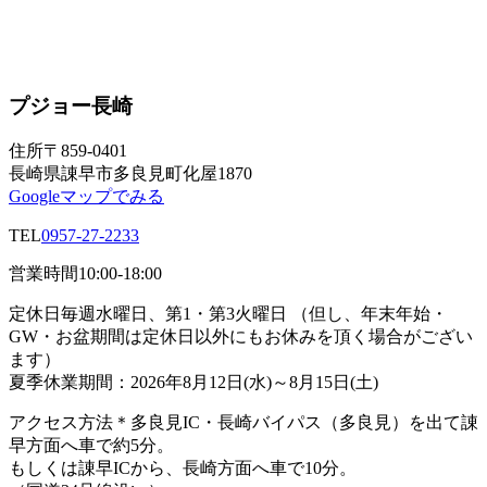
プジョー長崎
住所
〒859-0401
長崎県諌早市多良見町化屋1870
Googleマップでみる
TEL
0957-27-2233
営業時間
10:00-18:00
定休日
毎週水曜日、第1・第3火曜日 （但し、年末年始・
GW・お盆期間は定休日以外にもお休みを頂く場合がござい
ます）
夏季休業期間：2026年8月12日(水)～8月15日(土)
アクセス方法
＊多良見IC・長崎バイパス（多良見）を出て諌
早方面へ車で約5分。
もしくは諌早ICから、長崎方面へ車で10分。