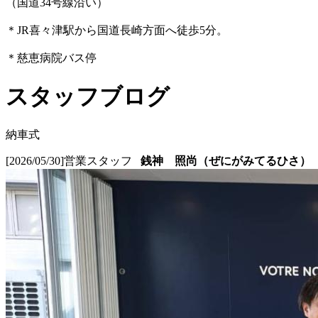
（国道34号線沿い）
＊JR喜々津駅から国道長崎方面へ徒歩5分。
＊慈恵病院バス停
スタッフブログ
納車式
[2026/05/30]
営業スタッフ
銭神 照尚（ぜにがみてるひさ）