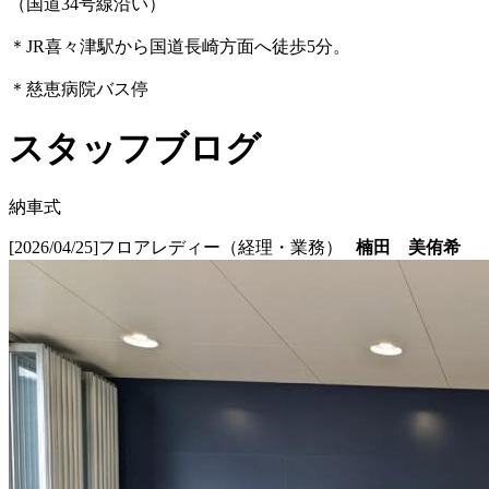
（国道34号線沿い）
＊JR喜々津駅から国道長崎方面へ徒歩5分。
＊慈恵病院バス停
スタッフブログ
納車式
[2026/04/25]
フロアレディー（経理・業務）
楠田 美侑希