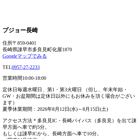
プジョー長崎
住所
〒859-0401
長崎県諌早市多良見町化屋1870
Googleマップでみる
TEL
0957-27-2233
営業時間
10:00-18:00
定休日
毎週水曜日、第1・第3火曜日 （但し、年末年始・
GW・お盆期間は定休日以外にもお休みを頂く場合がござい
ます）
夏季休業期間：2026年8月12日(水)～8月15日(土)
アクセス方法
＊多良見IC・長崎バイパス（多良見）を出て諌
早方面へ車で約5分。
もしくは諌早ICから、長崎方面へ車で10分。