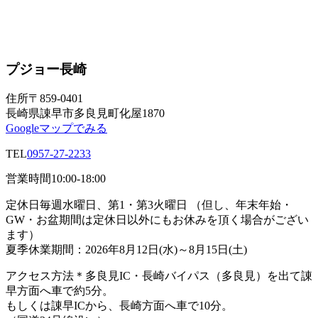
プジョー長崎
住所
〒859-0401
長崎県諌早市多良見町化屋1870
Googleマップでみる
TEL
0957-27-2233
営業時間
10:00-18:00
定休日
毎週水曜日、第1・第3火曜日 （但し、年末年始・
GW・お盆期間は定休日以外にもお休みを頂く場合がござい
ます）
夏季休業期間：2026年8月12日(水)～8月15日(土)
アクセス方法
＊多良見IC・長崎バイパス（多良見）を出て諌
早方面へ車で約5分。
もしくは諌早ICから、長崎方面へ車で10分。