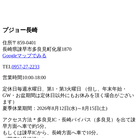
プジョー長崎
住所
〒859-0401
長崎県諌早市多良見町化屋1870
Googleマップでみる
TEL
0957-27-2233
営業時間
10:00-18:00
定休日
毎週水曜日、第1・第3火曜日 （但し、年末年始・
GW・お盆期間は定休日以外にもお休みを頂く場合がござい
ます）
夏季休業期間：2026年8月12日(水)～8月15日(土)
アクセス方法
＊多良見IC・長崎バイパス（多良見）を出て諌
早方面へ車で約5分。
もしくは諌早ICから、長崎方面へ車で10分。