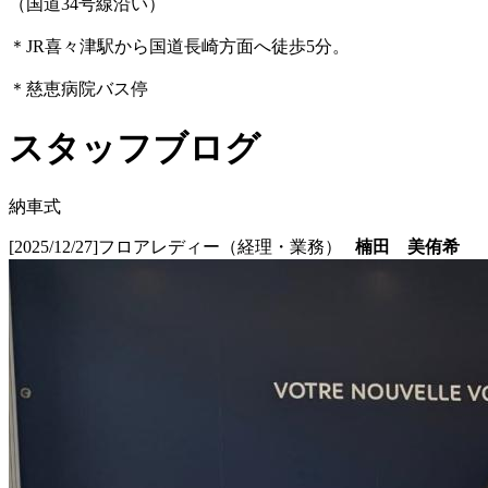
（国道34号線沿い）
＊JR喜々津駅から国道長崎方面へ徒歩5分。
＊慈恵病院バス停
スタッフブログ
納車式
[2025/12/27]
フロアレディー（経理・業務）
楠田 美侑希