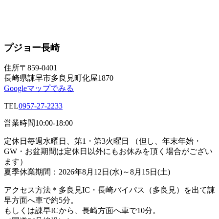
プジョー長崎
住所
〒859-0401
長崎県諌早市多良見町化屋1870
Googleマップでみる
TEL
0957-27-2233
営業時間
10:00-18:00
定休日
毎週水曜日、第1・第3火曜日 （但し、年末年始・
GW・お盆期間は定休日以外にもお休みを頂く場合がござい
ます）
夏季休業期間：2026年8月12日(水)～8月15日(土)
アクセス方法
＊多良見IC・長崎バイパス（多良見）を出て諌
早方面へ車で約5分。
もしくは諌早ICから、長崎方面へ車で10分。