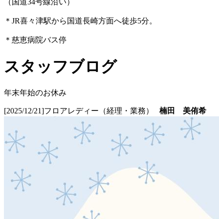
（国道34号線沿い）
＊JR喜々津駅から国道長崎方面へ徒歩5分。
＊慈恵病院バス停
スタッフブログ
年末年始のお休み
[2025/12/21]
フロアレディー（経理・業務）
楠田 美侑希