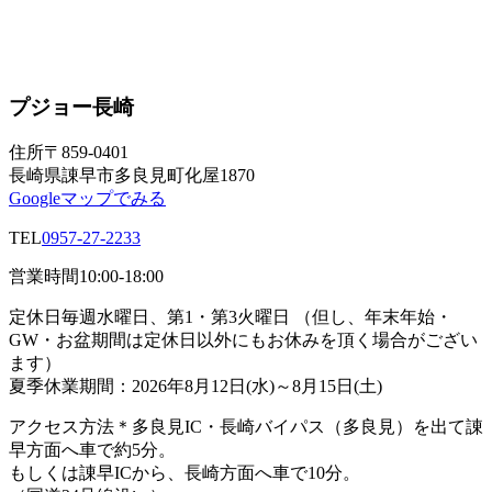
プジョー長崎
住所
〒859-0401
長崎県諌早市多良見町化屋1870
Googleマップでみる
TEL
0957-27-2233
営業時間
10:00-18:00
定休日
毎週水曜日、第1・第3火曜日 （但し、年末年始・
GW・お盆期間は定休日以外にもお休みを頂く場合がござい
ます）
夏季休業期間：2026年8月12日(水)～8月15日(土)
アクセス方法
＊多良見IC・長崎バイパス（多良見）を出て諌
早方面へ車で約5分。
もしくは諌早ICから、長崎方面へ車で10分。