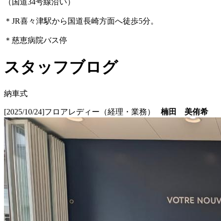
（国道34号線沿い）
＊JR喜々津駅から国道長崎方面へ徒歩5分。
＊慈恵病院バス停
スタッフブログ
納車式
[2025/10/24]
フロアレディー（経理・業務）
楠田 美侑希