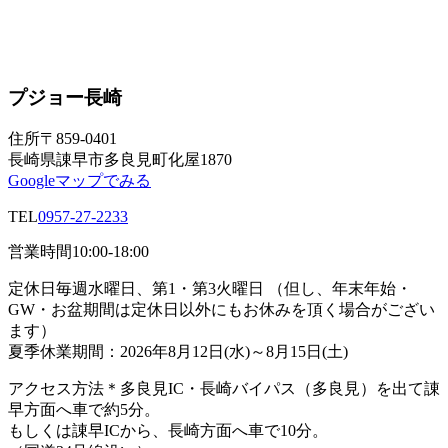
プジョー長崎
住所
〒859-0401
長崎県諌早市多良見町化屋1870
Googleマップでみる
TEL
0957-27-2233
営業時間
10:00-18:00
定休日
毎週水曜日、第1・第3火曜日 （但し、年末年始・
GW・お盆期間は定休日以外にもお休みを頂く場合がござい
ます）
夏季休業期間：2026年8月12日(水)～8月15日(土)
アクセス方法
＊多良見IC・長崎バイパス（多良見）を出て諌
早方面へ車で約5分。
もしくは諌早ICから、長崎方面へ車で10分。