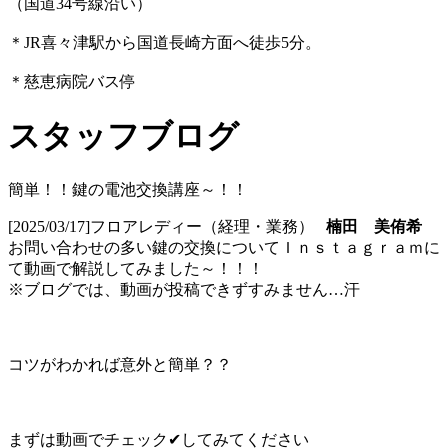
（国道34号線沿い）
＊JR喜々津駅から国道長崎方面へ徒歩5分。
＊慈恵病院バス停
スタッフブログ
簡単！！鍵の電池交換講座～！！
[2025/03/17]
フロアレディー（経理・業務）
楠田 美侑希
お問い合わせの多い鍵の交換についてＩｎｓｔａｇｒａｍに
て動画で解説してみました～！！！
※ブログでは、動画が投稿できずすみません…汗
コツがわかれば意外と簡単？？
まずは動画でチェック✔してみてください