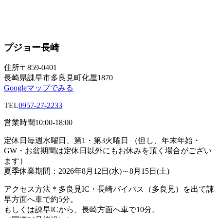
プジョー長崎
住所
〒859-0401
長崎県諌早市多良見町化屋1870
Googleマップでみる
TEL
0957-27-2233
営業時間
10:00-18:00
定休日
毎週水曜日、第1・第3火曜日 （但し、年末年始・
GW・お盆期間は定休日以外にもお休みを頂く場合がござい
ます）
夏季休業期間：2026年8月12日(水)～8月15日(土)
アクセス方法
＊多良見IC・長崎バイパス（多良見）を出て諌
早方面へ車で約5分。
もしくは諌早ICから、長崎方面へ車で10分。