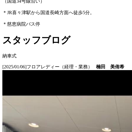
（国道34号線沿い）
＊JR喜々津駅から国道長崎方面へ徒歩5分。
＊慈恵病院バス停
スタッフブログ
納車式
[2025/01/06]
フロアレディー（経理・業務）
楠田 美侑希