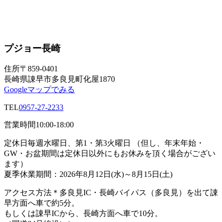
プジョー長崎
住所
〒859-0401
長崎県諌早市多良見町化屋1870
Googleマップでみる
TEL
0957-27-2233
営業時間
10:00-18:00
定休日
毎週水曜日、第1・第3火曜日 （但し、年末年始・
GW・お盆期間は定休日以外にもお休みを頂く場合がござい
ます）
夏季休業期間：2026年8月12日(水)～8月15日(土)
アクセス方法
＊多良見IC・長崎バイパス（多良見）を出て諌
早方面へ車で約5分。
もしくは諌早ICから、長崎方面へ車で10分。