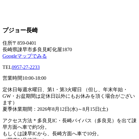
プジョー長崎
住所
〒859-0401
長崎県諌早市多良見町化屋1870
Googleマップでみる
TEL
0957-27-2233
営業時間
10:00-18:00
定休日
毎週水曜日、第1・第3火曜日 （但し、年末年始・
GW・お盆期間は定休日以外にもお休みを頂く場合がござい
ます）
夏季休業期間：2026年8月12日(水)～8月15日(土)
アクセス方法
＊多良見IC・長崎バイパス（多良見）を出て諌
早方面へ車で約5分。
もしくは諌早ICから、長崎方面へ車で10分。