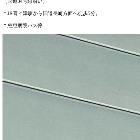
（国道34号線沿い）
＊JR喜々津駅から国道長崎方面へ徒歩5分。
＊慈恵病院バス停