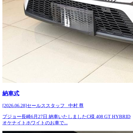
納車式
[2026.06.28]
セールススタッフ 中村 尊
プジョー長崎6月27日 納車いたしましたC様 408 GT HYBRID
オケナイトホワイトのお車で...